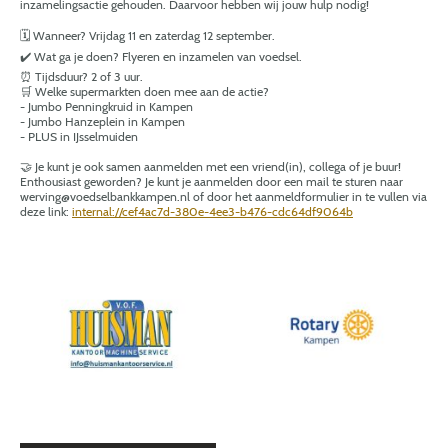
inzamelingsactie gehouden. Daarvoor hebben wij jouw hulp nodig!
🗓️ Wanneer? Vrijdag 11 en zaterdag 12 september.
✔️ Wat ga je doen? Flyeren en inzamelen van voedsel.
⏰️ Tijdsduur? 2 of 3 uur.
🛒 Welke supermarkten doen mee aan de actie?
- Jumbo Penningkruid in Kampen
- Jumbo Hanzeplein in Kampen
- PLUS in IJsselmuiden
🤝 Je kunt je ook samen aanmelden met een vriend(in), collega of je buur!
Enthousiast geworden? Je kunt je aanmelden door een mail te sturen naar
werving@voedselbankkampen.nl of door het aanmeldformulier in te vullen via
deze link:
internal://cef4ac7d-380e-4ee3-b476-cdc64df9064b